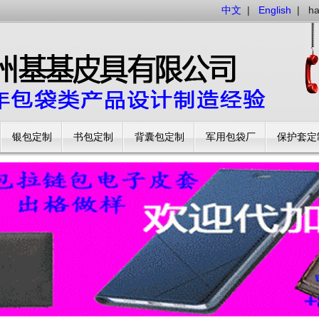
中文
|
English
|
h
银包定制
书包定制
背囊包定制
军用包袋厂
保护套定