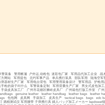
单警装备
警用帐篷
户外运,动枪包
迷彩包厂家
军用品代加工企业
战
官方网站
军用提包
北约军事产品
单兵携行装具
部队军用
陆海空军
防弹器材生产厂家
军用电台背包
军用警用装备设计
警军用品
护枪用
装手枪的袋子叫什么
军警装备定制
军用背囊生产厂家
男女式皮包加工
手袋皮具加工厂
广州市花都区狮岭皮具厂
广州箱包打版工作室
广州
handbags
genuine leather
leather handbag
leather bags
leather h
bags
包包网
皮具网
手袋加工
皮具生产
tactical bags
bags
edc b
灯
酒精测试仪
军用腰带
子弹携行具
婦人バッグ加工メーカー
lapdswa