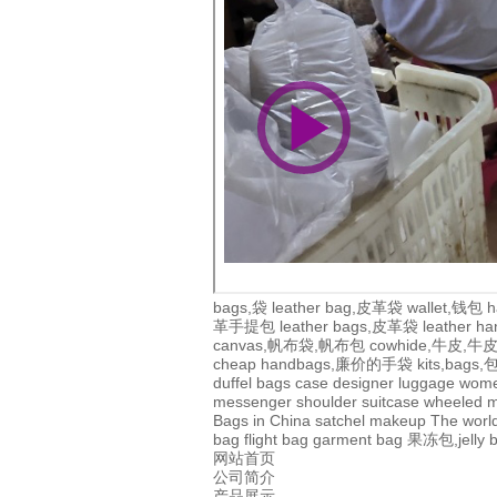
bags,袋
leather bag,皮革袋
wallet,钱包
h
革手提包
leather bags,皮革袋
leather 
canvas,帆布袋,帆布包
cowhide,牛皮,
cheap handbags,廉价的手袋
kits,bags
duffel bags
case
designer
luggage
wom
messenger
shoulder
suitcase
wheeled
m
Bags in China
satchel
makeup
The world
bag
flight bag
garment bag
果冻包,jelly 
网站首页
公司简介
产品展示