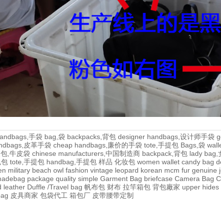
andbags,手袋
bag,袋
backpacks,背包
designer handbags,设计师手袋
g
handbags,皮革手袋
cheap handbags,廉价的手袋
tote,手提包
Bags,袋
wal
牛皮包,牛皮袋
chinese manufacturers,中国制造商
backpack,背包
lady ba
,包包
tote,手提包
handbag,手提包
样品
化妆包
women wallet
candy bag
d
en
military
beach
owl
fashion
vintage
leopard
korean
mcm
fur
genuine
adebag
package
quality
simple
Garment Bag
briefcase
Camera Bag
C
 leather
Duffle /Travel bag
帆布包
财布
拉竿箱包
背包廠家
upper
hides
bag
皮具商家
包袋代工
箱包厂
皮带腰带定制