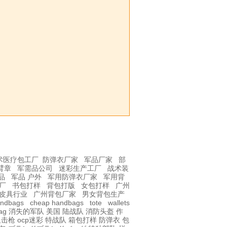
术医疗包工厂
防弹衣厂家
军品厂家
部
臂章
军需品公司
迷彩生产工厂
战术装
品
军品 户外
军用防弹衣厂家
军用背
厂
书包打样
背包打版
女包打样
广州
皮具行业
广州背包厂家
男女背包生产
andbags
cheap handbags
tote
wallets
ag
消失的军队
美国 陆战队
消防头盔
作
t狙击枪
ocp迷彩
特战队
箱包打样
防弹衣
包