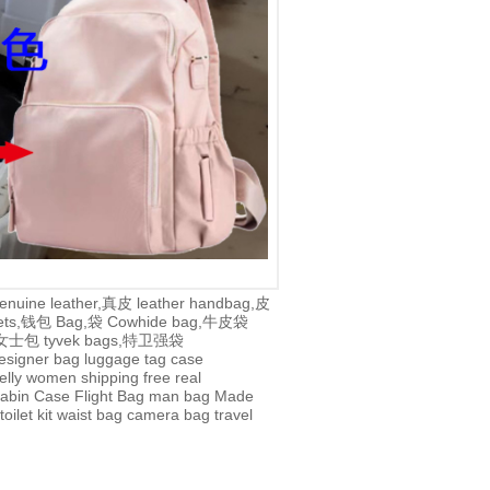
enuine leather,真皮
leather handbag,皮
lets,钱包
Bag,袋
Cowhide bag,牛皮袋
g,女士包
tyvek bags,特卫强袋
esigner bag
luggage tag
case
jelly
women
shipping
free
real
abin Case
Flight Bag
man bag
Made
toilet kit
waist bag
camera bag
travel