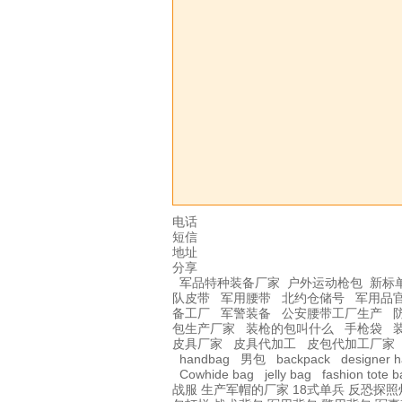
电话
短信
地址
分享
军品特种装备厂家
户外运动枪包
新标
队皮带
军用腰带
北约仓储号
军用品
备工厂
军警装备
公安腰带工厂生产
包生产厂家
装枪的包叫什么
手枪袋
皮具厂家
皮具代加工
皮包代加工厂家
handbag
男包
backpack
designer 
Cowhide bag
jelly bag
fashion tote 
战服
生产军帽的厂家
18式单兵
反恐探照