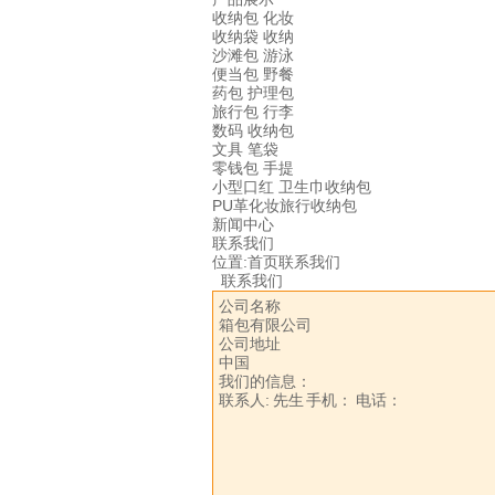
收纳包 化妆
收纳袋 收纳
沙滩包 游泳
便当包 野餐
药包 护理包
旅行包 行李
数码 收纳包
文具 笔袋
零钱包 手提
小型口红 卫生巾收纳包
PU革化妆旅行收纳包
新闻中心
联系我们
位置:
首页
联系我们
联系我们
公司名称
箱包有限公司
公司地址
中国
我们的信息：
联系人: 先生
手机：
电话：