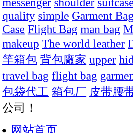
messenger
shoulder
suitcas
quality
simple
Garment Ba
Case
Flight Bag
man bag
M
makeup
The world leather
D
竿箱包
背包廠家
upper
hi
travel bag
flight bag
garmen
包袋代工
箱包厂
皮带腰
公司！
网站首页