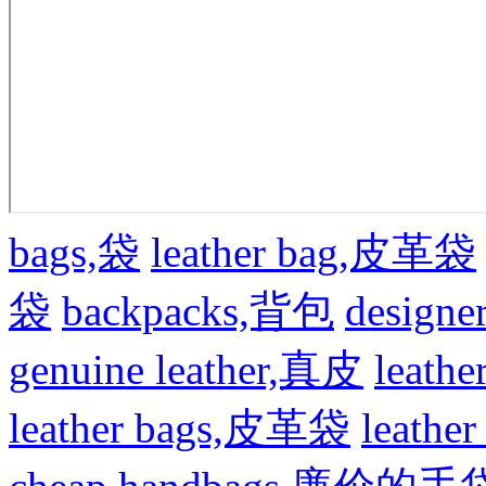
bags,袋
leather bag,皮革袋
袋
backpacks,背包
design
genuine leather,真皮
leat
leather bags,皮革袋
leath