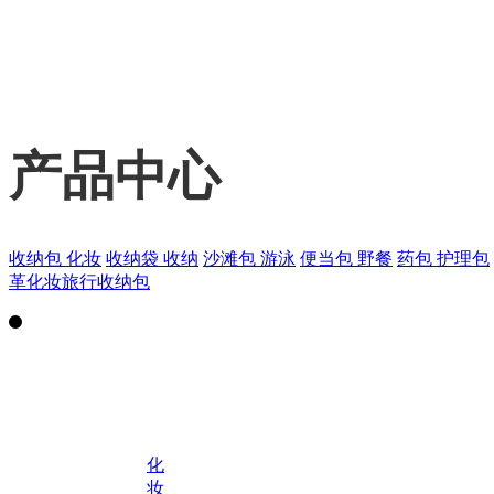
产品中心
收纳包 化妆
收纳袋 收纳
沙滩包 游泳
便当包 野餐
药包 护理包
革化妆旅行收纳包
化
妆