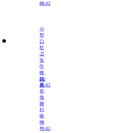
纳-02
小
型
口
红
卫
生
巾
收
纳
PU
革
包-02
化
妆
旅
行
收
纳
包-02