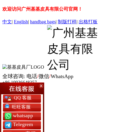
欢迎访问广州基基皮具有限公司官网！
中文
|
English
|
handbag
bags
|
制版打样
|
出格打板
全球咨询: 电话
/
微信
/
WhatsApp
+86 19936648357
网站首页
QQ 客服
女包定制
男包定制
旺旺客服
银包定制
whatsapp
书包定制
背囊包定制
Telegrem
军用包袋厂