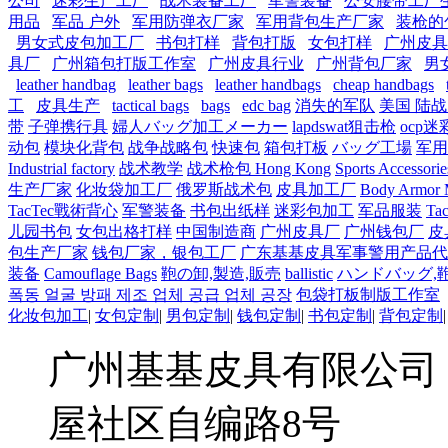
公司
迷彩生产工厂
战术装备工厂
军警装备
公安腰带工厂
用品
军品 户外
军用防弹衣厂家
军用背包生产厂家
装枪的
男女式皮包加工厂
书包打样
背包打版
女包打样
广州皮具
具厂
广州箱包打版工作室
广州皮具行业
广州背包厂家
男
leather handbag
leather bags
leather handbags
cheap handbags
工
皮具生产
tactical bags
bags
edc bag
消失的军队
美国 陆
带
子弹携行具
婦人バッグ加工メーカー
lapdswat狙击枪
ocp迷
动包
模块化背包
战争战略包
快速包
箱包打板
バッグ工場
军用
Industrial factory
战术教学
战术枪包 Hong Kong
Sports Accessorie
生产厂家
化妆袋加工厂
俄罗斯战术包
皮具加工厂
Body Armor M
TacTec戰術背心
军警装备
书包出纸样
迷彩包加工
军品服装
Tac
儿园书包
女包出格打样
中国制造商
广州皮具厂
广州钱包厂
皮
包生产厂家
钱包厂家，银包工厂
广东基基皮具军事警用产品代
装备
Camouflage Bags
鞄の卸,製造,販売
ballistic
ハンドバッグ,
폭동 얼굴 방패 제조 업체 공급 업체 공장
包袋打板制版工作室
化妆包加工
|
女包定制
|
男包定制
|
钱包定制
|
书包定制
|
背包定制
广州基基皮具有限公司
屋社区自编路8号