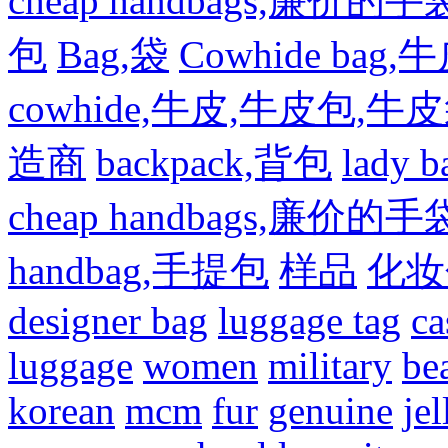
cheap handbags,廉价的手
包
Bag,袋
Cowhide bag,
cowhide,牛皮,牛皮包,牛
造商
backpack,背包
lady
cheap handbags,廉价的手
handbag,手提包
样品
化妆
designer bag
luggage tag
ca
luggage
women
military
be
korean
mcm
fur
genuine
jel