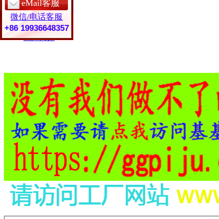
eMail客服
保护套定制
微信/电话客服
皮具礼品
常见问题
+86 19936648357
工厂简介